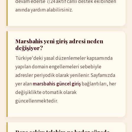
devam ederse 7/24 aktif canlı destek ekibinden
anında yardım alabilirsiniz.
Marsbahis yeni giriş adresi neden
değişiyor?
Türkiye'deki yasal düzenlemeler kapsamında
yapılan domain engellemeleri sebebiyle
adresler periyodik olarak yenilenir. Sayfamızda
yer alan
marsbahis güncel giriş
bağlantıları, her
değişiklikte otomatik olarak
güncellenmektedir.