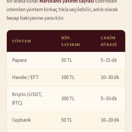
bir arada sunar.
Marsbahis yatırım sayfası
üzerinden
istenilen yöntem birkaç tıkla seçilebilir, anlık olarak
hesap bakiyesine yansıtılır.
MIN.
ÇEKIM
YÖNTEM
YATIRIM
SÜRESI
Papara
50 TL
5–15 dk
Havale / EFT
100 TL
10–30 dk
Kripto (USDT,
200 TL
5–10 dk
BTC)
Cepbank
50 TL
10–20 dk