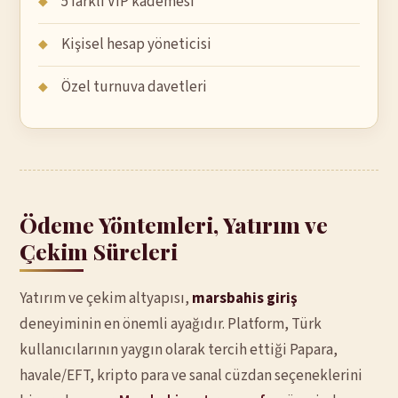
5 farklı VIP kademesi
Kişisel hesap yöneticisi
Özel turnuva davetleri
Ödeme Yöntemleri, Yatırım ve
Çekim Süreleri
Yatırım ve çekim altyapısı,
marsbahis giriş
deneyiminin en önemli ayağıdır. Platform, Türk
kullanıcılarının yaygın olarak tercih ettiği Papara,
havale/EFT, kripto para ve sanal cüzdan seçeneklerini