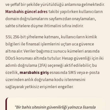
ve şeffaf bir şekilde yürütüldüğü anlamına gelmektedir.
Marsbahis güncel adres
takibi yapılırken kullanıcıların
domain doğrulamalarını sayfamızdan onaylamaları,
sahte sitelere düşme ihtimalini sıfıra indirir.
SSL 256-bit şifreleme katmanı, kullanıcıların kimlik
bilgileri ile finansal işlemlerini uçtan uca güvence
altına alır. Veriler bağımsız sunucu kümeleri arasında
DDoS koruması altında tutulur. Hesap güvenliği için iki
adımlı doğrulama (2FA) seçeneği aktif edilebilir; bu
özellik,
marsbahis giriş
esnasında SMS veya e-posta
üzerinden anlık doğrulama kodu istenmesini
sağlayarak yetkisiz erişimleri engeller.
"Bir bahis sitesinin güvenilirliği yalnızca lisansla