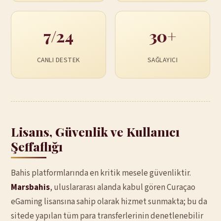
7/24
30+
CANLI DESTEK
SAĞLAYICI
Lisans, Güvenlik ve Kullanıcı
Şeffaflığı
Bahis platformlarında en kritik mesele güvenliktir.
Marsbahis
, uluslararası alanda kabul gören Curaçao
eGaming lisansına sahip olarak hizmet sunmakta; bu da
sitede yapılan tüm para transferlerinin denetlenebilir