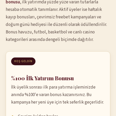
bonusu
, ilk yatırımda yüzde yüze varan tutarlarla
hesaba otomatik tanımlanır. Aktif üyeler ise haftalık
kayıp bonusları, çevrimsiz freebet kampanyaları ve
doğum günü hediyesi ile düzenli olarak ödüllendirilir.
Bonus havuzu, futbol, basketbol ve canlı casino
kategorileri arasında dengeli biçimde dağıtılır.
HOŞ GELDIN
%100 İlk Yatırım Bonusu
İlk üyelik sonrası ilk para yatırma işleminizde
anında %100'e varan bonus kazanırsınız. Bu
kampanya her yeni üye için tek seferlik geçerlidir.